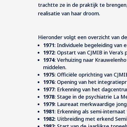
trachtte ze in de praktijk te brenge
realisatie van haar droom.
Hieronder volgt een overzicht van de
1971
: Individuele begeleiding va
1972
: Opstart van CJMIB in Vera’s 
1974
: Verhuizing naar Krauwelenh
middelen.
1975
: Officiële oprichting van CJM
1976
: Opening van het integratiep
1977
: Erkenning van het dagcentru
1978
: Stage in de psychiatrie La Me
1979
: Laureaat merkwaardige jong
1981
: Erkenning als semi-internaat
1982
: Uitbreiding met erkend Semi
1982
: Start van de jaarlijkse tone