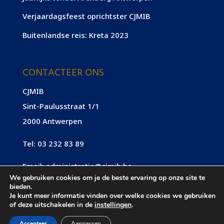
Verjaardagsfeest oprichtster CJMIB
Buitenlandse reis: Kreta 2023
CONTACTEER ONS
CJMIB
Sint-Paulusstraat 1/1
2000 Antwerpen
Tel:
03 232 83 89
Email:
administratie@cjmib.be
We gebruiken cookies om je de beste ervaring op onze site te
bieden.
Je kunt meer informatie vinden over welke cookies we gebruiken
of deze uitschakelen in de
instellingen
.
Copyright © 2026
CJMIB
|
Privacy policy
|
Webdesign by
Accepteer
Aanpassen