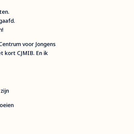
ten.
gaafd.
n!
t Centrum voor Jongens
t kort CJMIB. En ik
zijn
loeien