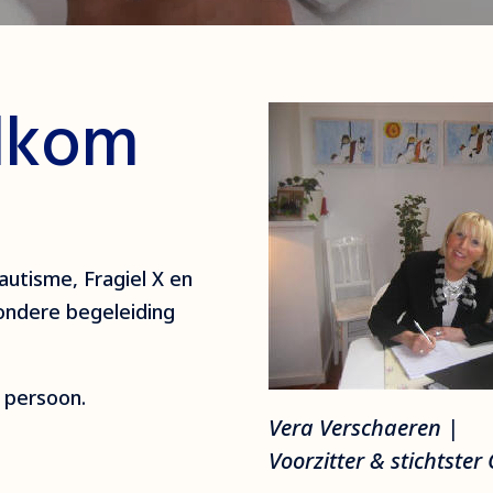
elkom
utisme, Fragiel X en
ondere begeleiding
n persoon.
Vera Verschaeren |
Voorzitter & stichtster