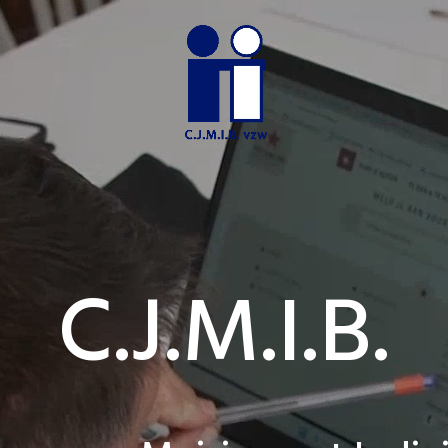
C.J.M.I.B.