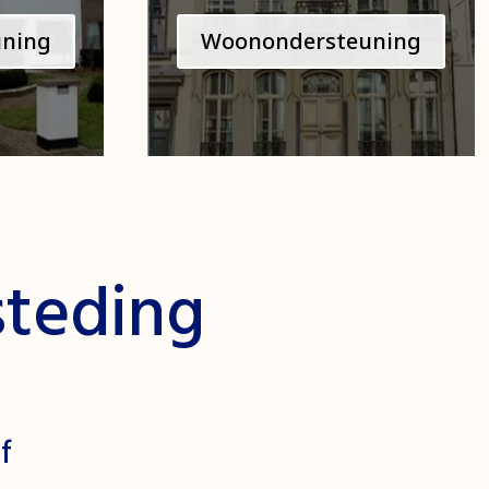
ning
Woonondersteuning
teding
f