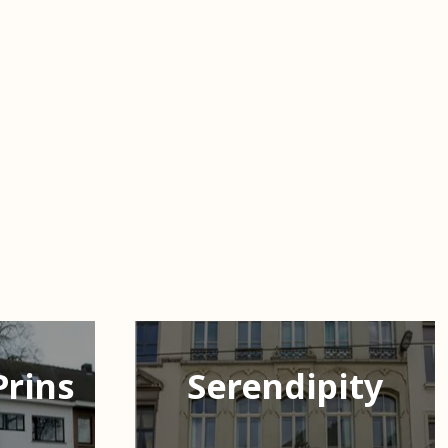
Prins
Serendipity